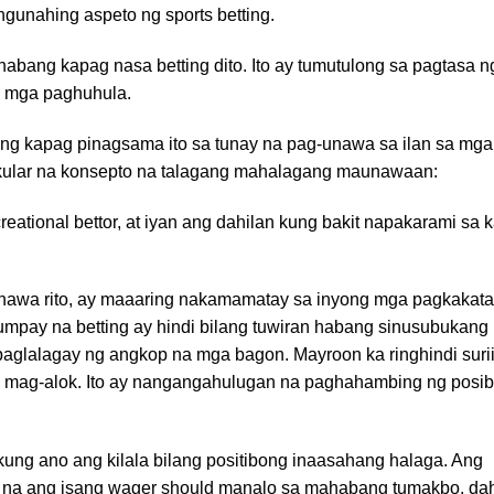
ngunahing aspeto ng sports betting.
nabang kapag nasa betting dito. Ito ay tumutulong sa pagtasa 
g mga paghuhula.
ng kapag pinagsama ito sa tunay na pag-unawa sa ilan sa mga
tikular na konsepto na talagang mahalagang maunawaan:
ational bettor, at iyan ang dahilan kung bakit napakarami sa k
nawa rito, ay maaaring nakamamatay sa inyong mga pagkakat
pay na betting ay hindi bilang tuwiran habang sinusubukang
aglalagay ng angkop na mga bagon. Mayroon ka ringhindi suri
mag-alok. Ito ay nangangahulugan na paghahambing ng posib
ng ano ang kilala bilang positibong inaasahang halaga. Ang
 na ang isang wager should manalo sa mahabang tumakbo, dah