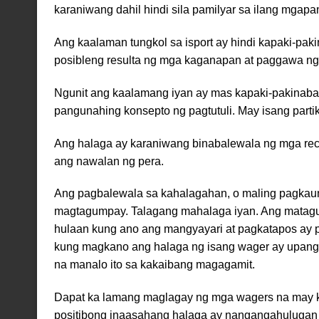
karaniwang dahil hindi sila pamilyar sa ilang mgapa
Ang kaalaman tungkol sa isport ay hindi kapaki-paki
posibleng resulta ng mga kaganapan at paggawa n
Ngunit ang kaalamang iyan ay mas kapaki-pakinaba
pangunahing konsepto ng pagtutuli. May isang par
Ang halaga ay karaniwang binabalewala ng mga recre
ang nawalan ng pera.
Ang pagbalewala sa kahalagahan, o maling pagkau
magtagumpay. Talagang mahalaga iyan. Ang matagum
hulaan kung ano ang mangyayari at pagkatapos ay p
kung magkano ang halaga ng isang wager ay upang 
na manalo ito sa kakaibang magagamit.
Dapat ka lamang maglagay ng mga wagers na may ku
positibong inaasahang halaga ay nangangahulugan