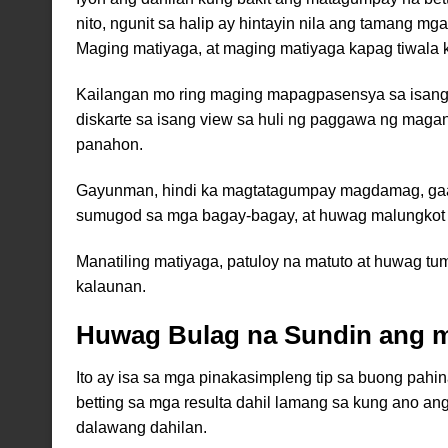
nito, ngunit sa halip ay hintayin nila ang tamang 
Maging matiyaga, at maging matiyaga kapag tiwala 
Kailangan mo ring maging mapagpasensya sa isang 
diskarte sa isang view sa huli ng paggawa ng maga
panahon.
Gayunman, hindi ka magtatagumpay magdamag, ga
sumugod sa mga bagay-bagay, at huwag malungkot k
Manatiling matiyaga, patuloy na matuto at huwag tu
kalaunan.
Huwag Bulag na Sundin ang 
Ito ay isa sa mga pinakasimpleng tip sa buong pahi
betting sa mga resulta dahil lamang sa kung ano ang
dalawang dahilan.