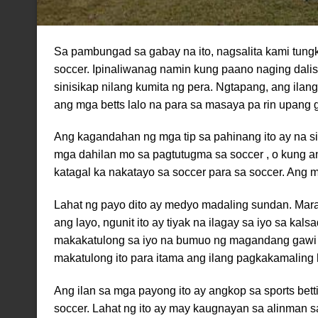
Sa pambungad sa gabay na ito, nagsalita kami tung
soccer. Ipinaliwanag namin kung paano naging dalisay 
sinisikap nilang kumita ng pera. Ngtapang, ang ilan
ang mga betts lalo na para sa masaya pa rin upang
Ang kagandahan ng mga tip sa pahinang ito ay na s
mga dahilan mo sa pagtutugma sa soccer , o kung 
katagal ka nakatayo sa soccer para sa soccer. Ang m
Lahat ng payo dito ay medyo madaling sundan. Marah
ang layo, ngunit ito ay tiyak na ilagay sa iyo sa ka
makakatulong sa iyo na bumuo ng magandang gawi 
makatulong ito para itama ang ilang pagkakamaling
Ang ilan sa mga payong ito ay angkop sa sports bett
soccer. Lahat ng ito ay may kaugnayan sa alinman s