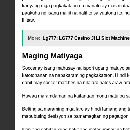
kanyang mga pagkakataon na manalo ay mas mataa
pagkuha ng isang maliit na nalilito sa yugtong ito, 
lilitaw.
More:
Lg777: LG777 Casino Ji Li Slot Machin
Maging Matiyaga
Soccer ay isang mahusay na isport upang matuyo sa
katotohanan na napakaraming pagkakataon. Hindi k
dahil may soccer matches na nilalaro halos araw-a
Huwag maramdaman na kailangan mong matulog sa b
Betting sa maraming mga laro ay hindi lamang ang
mabubuting desisyon sa pamamagitan ng pagtugon 
Iyon ang dahilan kung bakit ang matagumpay na bett