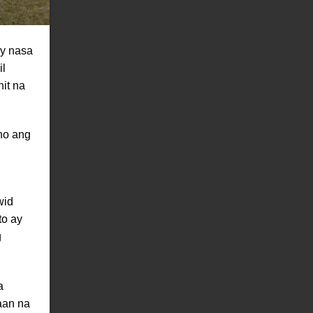
ay nasa
il
hit na
no ang
wid
to ay
g
a
aan na