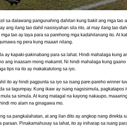
kol sa dalawang pangunahing dahilan kung bakit ang mga tao 
ang ilang tao dahil nasisiyahan sila rito, at may ilang tao dah
g mga tao ay taya para sa parehong mga kadahilanang ito. At ka
 gumawa ng pera kung maaari nilang.
ila ay kapaki-pakinabang para sa lahat. Hindi mahalaga kung a
ano ang inaasam mong makamit. Ni hindi mahalaga kung gaano
ga tips na ito ay makakatulong sa iyo.
il ito ay hindi pagpunta sa iyo sa isang pare-pareho winner tu
lsada sa tagumpay. Kung ikaw ay isang nagsisimula, pagkatapos i
mula sa simula. At kung matagal na kayong nakaupo, maaarin
 hindi mo alam na ginagawa mo.
ing sa pangkalahatan, at ang ilan dito ay angkop nang direkta s
a paraan. Pinakamahusay sa lahat, ito ay iniharap sa isang par