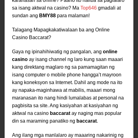
karanasan sa online? Paano ito naiiba sa paglalaro
sa isang aktwal na casino? Ma
Top646
gmadali at
sundan ang
BMY88
para malaman!
Talagang Mapagkakatiwalaan ba ang Online
Casino Baccarat?
Gaya ng ipinahihiwatig ng pangalan, ang
online
casino
ay isang channel ng laro kung saan maaari
kang direktang maglaro ng sa pamamagitan ng
isang computer o mobile phone hangga’t mayroon
kang koneksyon sa Internet. Dahil ang mode na ito
ay napaka-maginhawa at mabilis, maaari mong
maranasan ito nang hindi lumalabas at personal na
pagbisita sa site. Ang kasiyahan at kasiyahan ng
aktwal na casino
baccarat
ay naging mas popular
din sa maraming panatiko ng
baccarat
.
Ang ilang mga manlalaro ay maaaring nakarinig ng