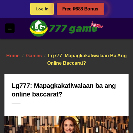
Skip
Log in
Free ₱888 Bonus
to
content
Home
/
Games
/
Lg777: Mapagkakatiwalaan Ba Ang
Online Baccarat?
Lg777: Mapagkakatiwalaan ba ang
online baccarat?