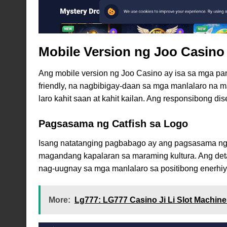
Mobile Version ng Joo Casino
Ang mobile version ng Joo Casino ay isa sa mga pa
friendly, na nagbibigay-daan sa mga manlalaro na 
laro kahit saan at kahit kailan. Ang responsibong 
Pagsasama ng Catfish sa Logo
Isang natatanging pagbabago ay ang pagsasama ng ca
magandang kapalaran sa maraming kultura. Ang deta
nag-uugnay sa mga manlalaro sa positibong enerhiy
More:
Lg777: LG777 Casino Ji Li Slot Machin