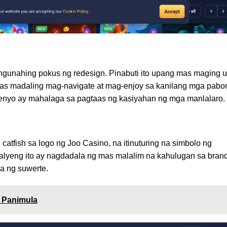
ngunahing pokus ng redesign. Pinabuti ito upang mas maging u
mas madaling mag-navigate at mag-enjoy sa kanilang mga pabor
disenyo ay mahalaga sa pagtaas ng kasiyahan ng mga manlalaro.
tfish sa logo ng Joo Casino, na itinuturing na simbolo ng
lyeng ito ay nagdadala ng mas malalim na kahulugan sa brand
a ng suwerte.
e Panimula