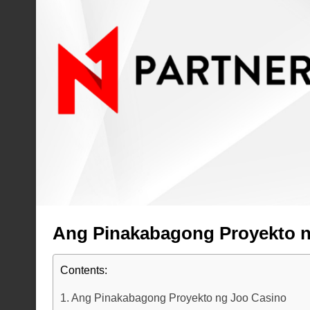
Ang Pinakabagong Proyekto n
Contents:
Ang Pinakabagong Proyekto ng Joo Casino