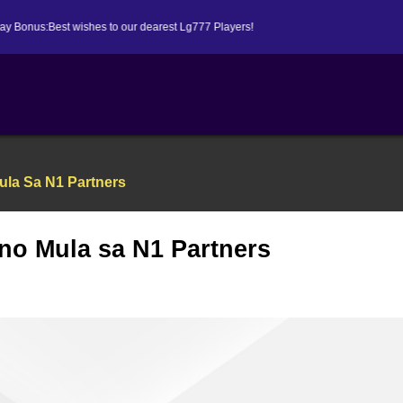
 wishes to our dearest Lg777 Players!
la Sa N1 Partners
no Mula sa N1 Partners