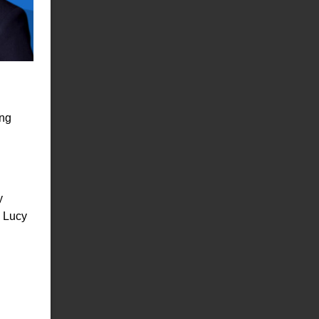
 ng
y
i Lucy