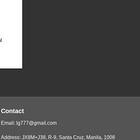
al
Contact
Email:
lg777@gmail.com
Address: JX8M+J38, R-9, Santa Cruz, Manila, 1008