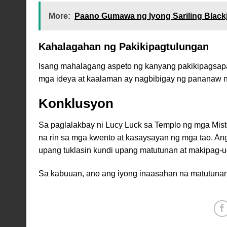
More:
Paano Gumawa ng Iyong Sariling Black
Kahalagahan ng Pakikipagtulungan
Isang mahalagang aspeto ng kanyang pakikipagsapal
mga ideya at kaalaman ay nagbibigay ng pananaw
Konklusyon
Sa paglalakbay ni Lucy Luck sa Templo ng mga Mister
na rin sa mga kwento at kasaysayan ng mga tao. An
upang tuklasin kundi upang matutunan at makipag-
Sa kabuuan, ano ang iyong inaasahan na matutunan