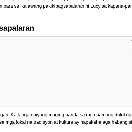
an para sa ikalawang pakikipagsapalaran ni Lucy sa kapana-pa
sapalaran
gan. Kailangan niyang maging handa sa mga hamong dulot ng
sa mga lokal na tradisyon at kultura ay napakahalaga habang s