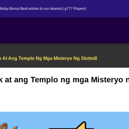
est wishes to our dearest Lg777 Players!
 At Ang Templo Ng Mga Misteryo Ng Slotmill
k at ang Templo ng mga Misteryo 