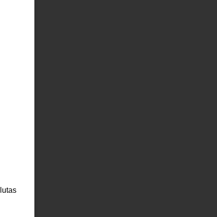
lutas