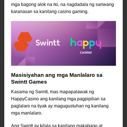
mga bagong alok na ito, na nagdadala ng sariwang
karanasan sa kanilang casino gaming.
Masisiyahan ang mga Manlalaro sa
Swintt Games
Kasama ng Swintt, mas mapapalawak ng
HappyCasino ang kanilang mga pagpipilian sa
paglalaro na tiyak ay magugustuhan ng kanilang
mga manlalaro.
Ang Swintt ay kilala sa kanilang makabago at