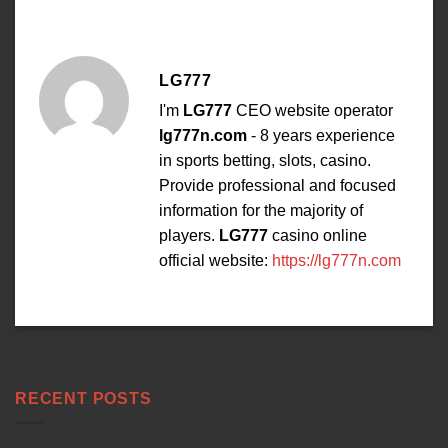
LG777
I'm
LG777
CEO website operator
lg777n.com
- 8 years experience
in sports betting, slots, casino.
Provide professional and focused
information for the majority of
players.
LG777
casino online
official website:
https://lg777n.com
RECENT POSTS