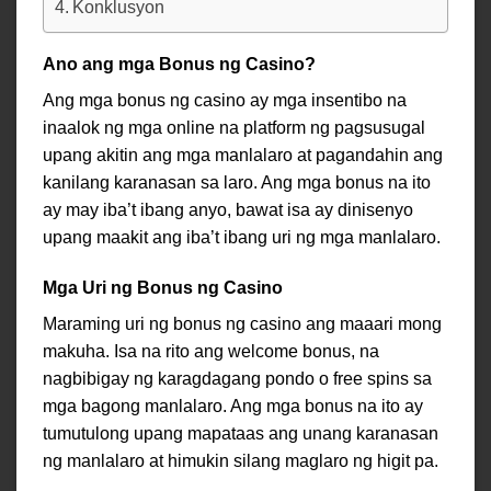
Konklusyon
Ano ang mga Bonus ng Casino?
Ang mga bonus ng casino ay mga insentibo na
inaalok ng mga online na platform ng pagsusugal
upang akitin ang mga manlalaro at pagandahin ang
kanilang karanasan sa laro. Ang mga bonus na ito
ay may iba’t ibang anyo, bawat isa ay dinisenyo
upang maakit ang iba’t ibang uri ng mga manlalaro.
Mga Uri ng Bonus ng Casino
Maraming uri ng bonus ng casino ang maaari mong
makuha. Isa na rito ang welcome bonus, na
nagbibigay ng karagdagang pondo o free spins sa
mga bagong manlalaro. Ang mga bonus na ito ay
tumutulong upang mapataas ang unang karanasan
ng manlalaro at himukin silang maglaro ng higit pa.