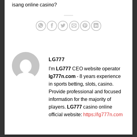
isang online casino?
LG777
I'm
LG777
CEO website operator
lg777n.com
- 8 years experience
in sports betting, slots, casino.
Provide professional and focused
information for the majority of
players.
LG777
casino online
official website:
https://lg777n.com