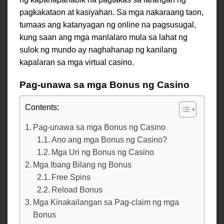
pagkakataon at kasiyahan. Sa mga nakaraang taon,
tumaas ang katanyagan ng online na pagsusugal,
kung saan ang mga manlalaro mula sa lahat ng
sulok ng mundo ay naghahanap ng kanilang
kapalaran sa mga virtual casino.
Pag-unawa sa mga Bonus ng Casino
Contents:
Pag-unawa sa mga Bonus ng Casino
Ano ang mga Bonus ng Casino?
Mga Uri ng Bonus ng Casino
Mga Ibang Bilang ng Bonus
Free Spins
Reload Bonus
Mga Kinakailangan sa Pag-claim ng mga
Bonus