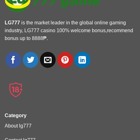
LG777
is the market leader in the global online gaming
industry, LG777 casino 100% welcome bonus,recommend
bonus up to 8888₱.
Category
About lg777