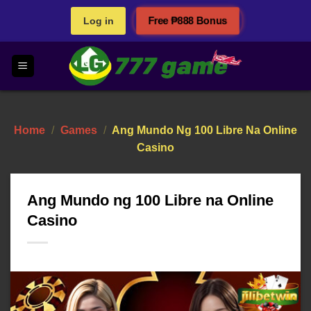
Skip
Log in
Free ₱888 Bonus
to
content
Home
/
Games
/
Ang Mundo Ng 100 Libre Na Online
Casino
Ang Mundo ng 100 Libre na Online
Casino