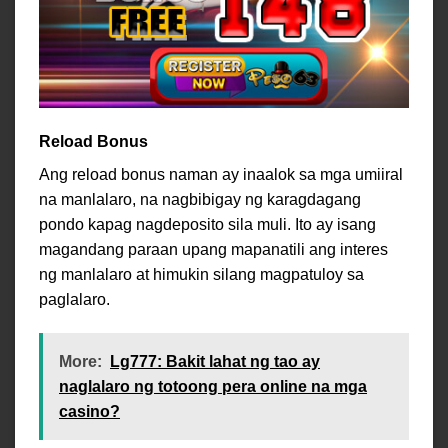
Reload Bonus
Ang reload bonus naman ay inaalok sa mga umiiral
na manlalaro, na nagbibigay ng karagdagang
pondo kapag nagdeposito sila muli. Ito ay isang
magandang paraan upang mapanatili ang interes
ng manlalaro at himukin silang magpatuloy sa
paglalaro.
More:
Lg777: Bakit lahat ng tao ay
naglalaro ng totoong pera online na mga
casino?